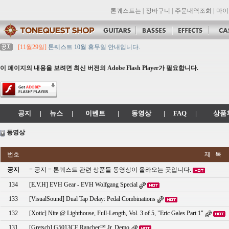
톤퀘스트는
|
장바구니
|
주문내역조회
|
마이
[11월29일]
톤퀘스트 10월 휴무일 안내입니다.
[11월29일]
2021년 추석 영업 시간 & 배송 공지
[11월29일]
톤퀘스트쇼핑몰 리뉴얼 되었습니다. -> .com 에서 .co.kr 로 변경됩니
이 페이지의 내용을 보려면 최신 버전의 Adobe Flash Player가 필요합니다.
[11월29일]
2021년 설 영업 시간 & 배송 공지
[11월29일]
[대리점 모집] Gretsch, Jackson 대리점 모집!! 그레치기타, 잭슨기
공지
|
뉴스
|
이벤트
|
동영상
|
FAQ
|
상품
동영상
번호
제 목
공지
= 공지 = 톤퀘스트 관련 상품들 동영상이 올라오는 곳입니다.
134
[E.V.H] EVH Gear - EVH Wolfgang Special
133
[VisualSound] Dual Tap Delay: Pedal Combinations
132
[Xotic] Nite @ Lighthouse, Full-Length, Vol. 3 of 5, "Eric Gales Part 1"
131
[Gretsch] G5013CE Rancher™ Jr. Demo