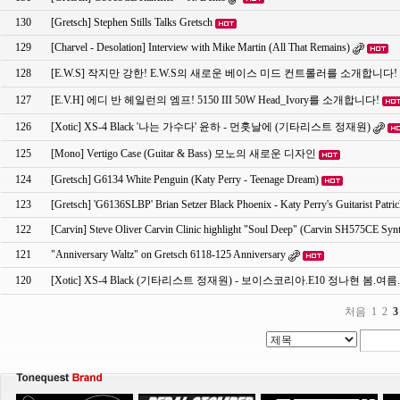
130
[Gretsch] Stephen Stills Talks Gretsch
129
[Charvel - Desolation] Interview with Mike Martin (All That Remains)
128
[E.W.S] 작지만 강한! E.W.S의 새로운 베이스 미드 컨트롤러를 소개합니다!
127
[E.V.H] 에디 반 헤일런의 엠프! 5150 III 50W Head_Ivory를 소개합니다!
126
[Xotic] XS-4 Black '나는 가수다' 윤하 - 먼훗날에 (기타리스트 정재원)
125
[Mono] Vertigo Case (Guitar & Bass) 모노의 새로운 디자인
124
[Gretsch] G6134 White Penguin (Katy Perry - Teenage Dream)
123
[Gretsch] 'G6136SLBP' Brian Setzer Black Phoenix - Katy Perry's Guitarist Patr
122
[Carvin] Steve Oliver Carvin Clinic highlight "Soul Deep" (Carvin SH575CE Synt
121
"Anniversary Waltz" on Gretsch 6118-125 Anniversary
120
[Xotic] XS-4 Black (기타리스트 정재원) - 보이스코리아.E10 정나현 봄.여
처음
1
2
3