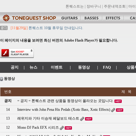
톤퀘스트는
|
장바구니
|
주문내역조회
|
마이
[11월29일]
톤퀘스트 10월 휴무일 안내입니다.
[11월29일]
2021년 추석 영업 시간 & 배송 공지
[11월29일]
톤퀘스트쇼핑몰 리뉴얼 되었습니다. -> .com 에서 .co.kr 로 변경됩니
이 페이지의 내용을 보려면 최신 버전의 Adobe Flash Player가 필요합니다.
[11월29일]
2021년 설 영업 시간 & 배송 공지
[11월29일]
[대리점 모집] Gretsch, Jackson 대리점 모집!! 그레치기타, 잭슨기
공지
|
뉴스
|
이벤트
|
동영상
|
FAQ
|
상품
동영상
번호
제 목
공지
= 공지 = 톤퀘스트 관련 상품들 동영상이 올라오는 곳입니다.
14
Interview with John Pena His Pedals (Xotic Bass, Xotic Effects)
13
레위지파 기타 이승재 페달보드 테스트
12
Mono DJ Pack EFX 시리즈