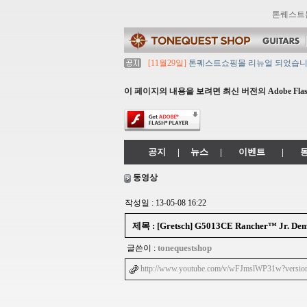
톤퀘스트
[11월29일]
톤퀘스트쇼핑몰 리뉴얼 되었습니다. ->
[11월29일]
2021년 설 영업 시간 & 배송 공지
[11월29일]
[대리점 모집] Gretsch, Jack
이 페이지의 내용을 보려면 최신 버전의 Adobe Flash
[11월29일]
톤퀘스트 10월 휴무일 안내입니다
[11월29일]
2021년 추석 영업 시간 & 배송 
공지
|
뉴스
|
이벤트
|
동영상
작성일 : 13-05-08 16:22
제목 : [Gretsch] G5013CE Rancher™ Jr. De
tonequestshop
글쓴이 :
http://www.youtube.com/v/wFJmslWP31w?vers