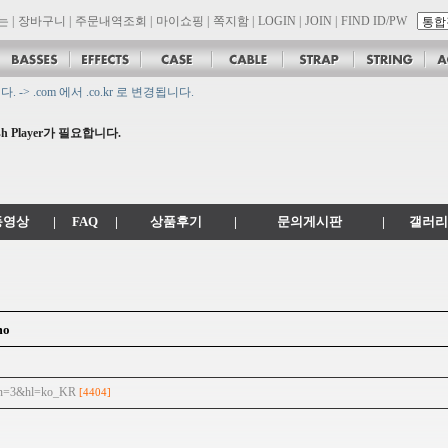
는
|
장바구니
|
주문내역조회
|
마이쇼핑
|
쪽지함
|
LOGIN
|
JOIN
|
FIND ID/PW
 .com 에서 .co.kr 로 변경됩니다.
son 대리점 모집!! 그레치기타, 잭슨기타 한국 총판 톤퀘스트!!
 Player가 필요합니다.
.
공지
동영상
|
FAQ
|
상품후기
|
문의게시판
|
갤러리
mo
ion=3&hl=ko_KR
[4404]