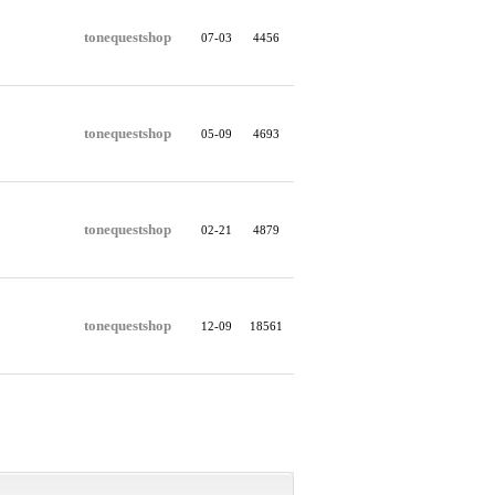
tonequestshop
07-03
4456
tonequestshop
05-09
4693
tonequestshop
02-21
4879
tonequestshop
12-09
18561