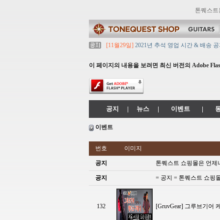
톤퀘스트
[11월29일]
2021년 추석 영업 시간 & 배송 
[11월29일]
톤퀘스트쇼핑몰 리뉴얼 되었습니다. ->
[11월29일]
2021년 설 영업 시간 & 배송 공지
이 페이지의 내용을 보려면 최신 버전의 Adobe Flash
[11월29일]
[대리점 모집] Gretsch, Jack
[11월29일]
톤퀘스트 10월 휴무일 안내입니다
공지
|
뉴스
|
이벤트
|
이벤트
번호
이미지
공지
톤퀘스트 쇼핑몰은 언제나~
공지
= 공지 = 톤퀘스트 쇼핑
132
[GruvGear] 그루브기어