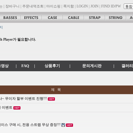
는
|
장바구니
|
주문내역조회
|
마이쇼핑
|
쪽지함
|
LOGIN
|
JOIN
|
FIND ID/PW
공지
 .com 에서 .co.kr 로 변경됩니다.
 Player가 필요합니다.
son 대리점 모집!! 그레치기타, 잭슨기타 한국 총판 톤퀘스트!!
.
동영상
|
FAQ
|
상품후기
|
문의게시판
|
갤러리
제 목
 무이자 할부 이벤트 진행!!!
몰 이벤트
 케이스 구매 시, 전용 스트랩 무상 증정!!!