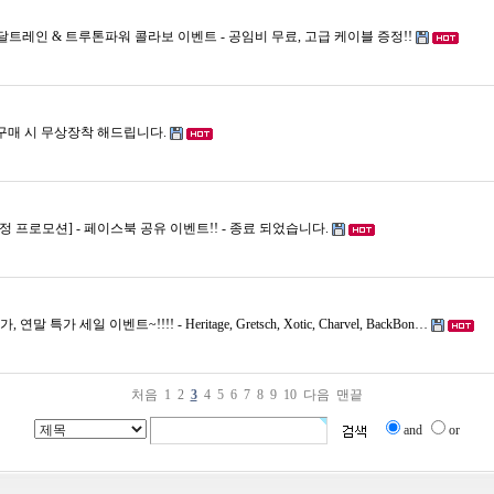
etone] 페달트레인 & 트루톤파워 콜라보 이벤트 - 공임비 무료, 고급 케이블 증정!!
, 구매 시 무상장착 해드립니다.
정 프로모션] - 페이스북 공유 이벤트!! - 종료 되었습니다.
연말 특가 세일 이벤트~!!!! - Heritage, Gretsch, Xotic, Charvel, BackBon…
처음
1
2
3
4
5
6
7
8
9
10
다음
맨끝
and
or