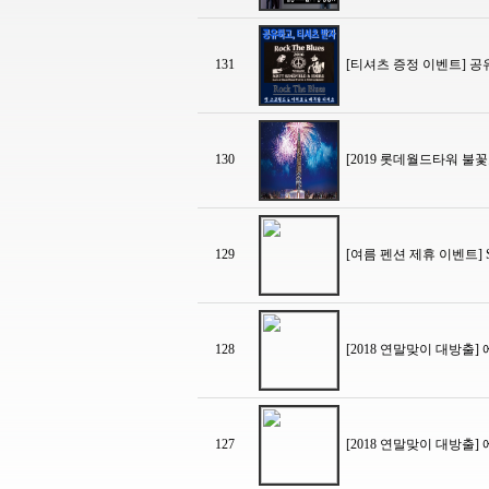
131
[티셔츠 증정 이벤트] 공
130
[2019 롯데월드타워 불꽃
129
[여름 펜션 제휴 이벤트] S
128
[2018 연말맞이 대방출]
127
[2018 연말맞이 대방출]