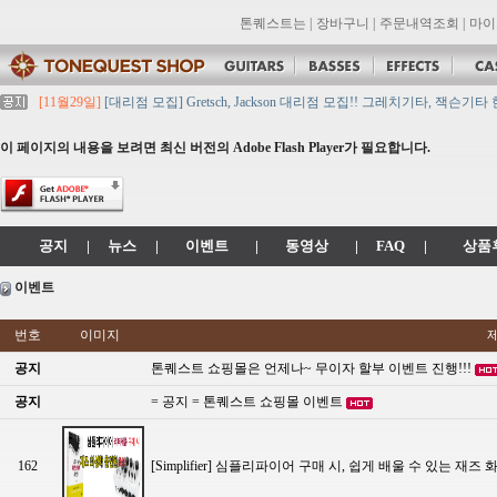
톤퀘스트는
|
장바구니
|
주문내역조회
|
마이
[11월29일]
[대리점 모집] Gretsch, Jackson 대리점 모집!! 그레치기타, 잭슨기
[11월29일]
톤퀘스트 10월 휴무일 안내입니다.
[11월29일]
2021년 추석 영업 시간 & 배송 공지
이 페이지의 내용을 보려면 최신 버전의 Adobe Flash Player가 필요합니다.
[11월29일]
톤퀘스트쇼핑몰 리뉴얼 되었습니다. -> .com 에서 .co.kr 로 변경됩니
[11월29일]
2021년 설 영업 시간 & 배송 공지
공지
|
뉴스
|
이벤트
|
동영상
|
FAQ
|
상품
이벤트
번호
이미지
공지
톤퀘스트 쇼핑몰은 언제나~ 무이자 할부 이벤트 진행!!!
공지
= 공지 = 톤퀘스트 쇼핑몰 이벤트
162
[Simplifier] 심플리파이어 구매 시, 쉽게 배울 수 있는 재