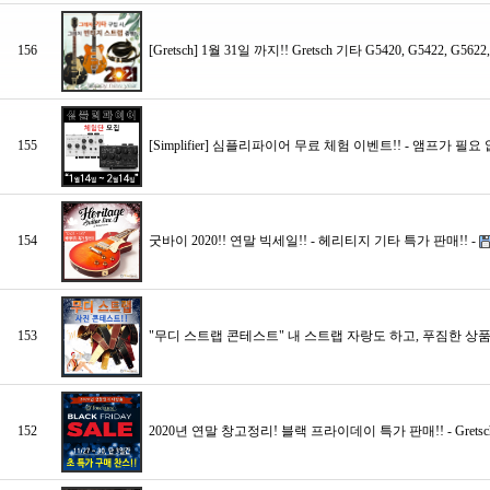
156
[Gretsch] 1월 31일 까지!! Gretsch 기타 G5420, G5422,
155
[Simplifier] 심플리파이어 무료 체험 이벤트!! - 앰프가 필
154
굿바이 2020!! 연말 빅세일!! - 헤리티지 기타 특가 판매!! -
153
"무디 스트랩 콘테스트" 내 스트랩 자랑도 하고, 푸짐한 상품
152
2020년 연말 창고정리! 블랙 프라이데이 특가 판매!! - Gretsch, Charv