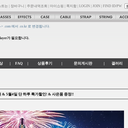
스트는
|
장바구니
|
주문내역조회
|
마이쇼핑
|
쪽지함
|
LOGIN
|
JOIN
|
FIND ID/PW
com 에서 .co.kr 로 변경됩니다.
n 대리점 모집!! 그레치기타, 잭슨기타 한국 총판 톤퀘스트!!
layer가 필요합니다.
상
|
FAQ
|
상품후기
|
문의게시판
|
갤러리
 & 5월4일 단 하루 특가할인! & 사은품 증정!!