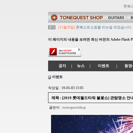
톤퀘
[11월29일]
톤퀘스트쇼핑몰 리뉴얼 되었습니다. -> .
[11월29일]
2021년 설 영업 시간 & 배송 공지
[11월29일]
[대리점 모집] Gretsch, Jackso
이 페이지의 내용을 보려면 최신 버전의 Adobe Flash P
[11월29일]
톤퀘스트 10월 휴무일 안내입니다.
[11월29일]
2021년 추석 영업 시간 & 배송 공지
공지
|
뉴스
|
이벤트
|
동영
이벤트
작성일 : 19-05-03 15:05
제목 : [2019 롯데월드타워 불꽃쇼] 관람명소 안내
tonequestshop
글쓴이 :