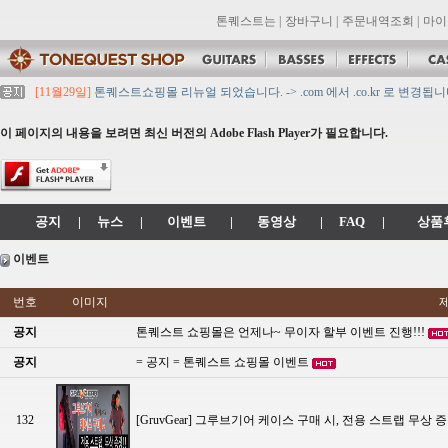
톤퀘스트는
|
장바구니
|
주문내역조회
|
마이
[11월29일]
톤퀘스트쇼핑몰 리뉴얼 되었습니다. -> .com 에서 .co.kr 로 변경됩니
[11월29일]
2021년 설 영업 시간 & 배송 공지
[11월29일]
[대리점 모집] Gretsch, Jackson 대리점 모집!! 그레치기타, 잭슨기
이 페이지의 내용을 보려면 최신 버전의 Adobe Flash Player가 필요합니다.
[11월29일]
톤퀘스트 10월 휴무일 안내입니다.
[11월29일]
2021년 추석 영업 시간 & 배송 공지
공지
|
뉴스
|
이벤트
|
동영상
|
FAQ
|
상품
이벤트
번호
이미지
공지
톤퀘스트 쇼핑몰은 언제나~ 무이자 할부 이벤트 진행!!!
공지
= 공지 = 톤퀘스트 쇼핑몰 이벤트
132
[GruvGear] 그루브기어 케이스 구매 시, 전용 스트랩 무상 증정