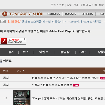
톤퀘스트는
|
장바구니
|
주문내역조회
|
마이
[11월29일]
톤퀘스트쇼핑몰 리뉴얼 되었습니다. -> .com 에서 .co.kr 로 변경됩니
[11월29일]
2021년 설 영업 시간 & 배송 공지
[11월29일]
[대리점 모집] Gretsch, Jackson 대리점 모집!! 그레치기타, 잭슨기
이 페이지의 내용을 보려면 최신 버전의 Adobe Flash Player가 필요합니다.
[11월29일]
톤퀘스트 10월 휴무일 안내입니다.
[11월29일]
2021년 추석 영업 시간 & 배송 공지
공지
|
뉴스
|
이벤트
|
동영상
|
FAQ
|
상품
이벤트
번호
이미지
공지
톤퀘스트 쇼핑몰은 언제나~ 무이자 할부 이벤트 진행!!!
공지
= 공지 = 톤퀘스트 쇼핑몰 이벤트
12
[Kemper] 켐퍼 구매 시 '미션 익스프레션 페달' 증정! & 현금