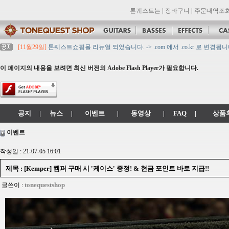
톤퀘스트는
|
장바구니
|
주문내역조
[11월29일]
톤퀘스트쇼핑몰 리뉴얼 되었습니다. -> .com 에서 .co.kr 로 변경됩니
[11월29일]
2021년 설 영업 시간 & 배송 공지
[11월29일]
[대리점 모집] Gretsch, Jackson 대리점 모집!! 그레치기타, 잭슨기
이 페이지의 내용을 보려면 최신 버전의 Adobe Flash Player가 필요합니다.
[11월29일]
톤퀘스트 10월 휴무일 안내입니다.
[11월29일]
2021년 추석 영업 시간 & 배송 공지
공지
|
뉴스
|
이벤트
|
동영상
|
FAQ
|
상품
이벤트
작성일 : 21-07-05 16:01
제목 : [Kemper] 켐퍼 구매 시 '케이스' 증정! & 현금 포인트 바로 지급!!
tonequestshop
글쓴이 :