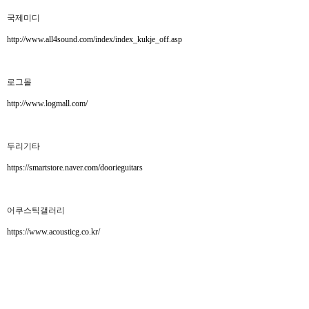
국제미디
http://www.all4sound.com/index/index_kukje_off.asp
로그몰
http://www.logmall.com/
두리기타
https://smartstore.naver.com/doorieguitars
어쿠스틱갤러리
https://www.acousticg.co.kr/