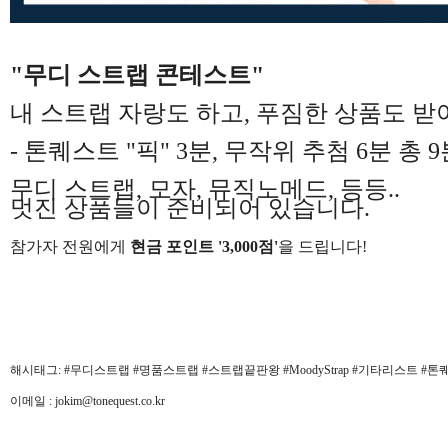
"무디 스트랩 콘테스트"
내 스트랩 자랑도 하고, 푸짐한 상품도 받아
- 톤퀘스트 "픽" 3분, 무작위 추첨 6분 총 9
무디 스트랩, 모자, 뮤직노메드, 등등..
멋진 상품들이 준비되어 있습니다.
참가자 전원에게
현금 포인트 '3,000점'
을 드립니다!
해시태그: #무디스트랩 #명품스트랩 #스트랩끝판왕 #MoodyStrap #기타리스트 #톤퀘스트 #gui
이메일 : jokim@tonequest.co.kr