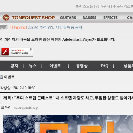
톤퀘스트는
|
장바구니
|
주문내역조
[11월29일]
2021년 추석 영업 시간 & 배송 공지
[11월29일]
톤퀘스트쇼핑몰 리뉴얼 되었습니다. -> .com 에서 .co.kr 로 변경됩니
[11월29일]
2021년 설 영업 시간 & 배송 공지
이 페이지의 내용을 보려면 최신 버전의 Adobe Flash Player가 필요합니다.
[11월29일]
[대리점 모집] Gretsch, Jackson 대리점 모집!! 그레치기타, 잭슨기
[11월29일]
톤퀘스트 10월 휴무일 안내입니다.
공지
|
뉴스
|
이벤트
|
동영상
|
FAQ
|
상품
이벤트
작성일 : 20-12-10 18:30
제목 : "무디 스트랩 콘테스트" 내 스트랩 자랑도 하고, 푸짐한 상품도 받아가세
tonequestshop
글쓴이 :