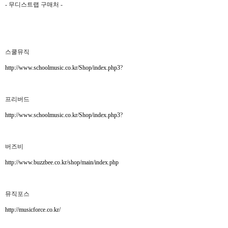
- 무디스트랩 구매처 -
스쿨뮤직
http://www.schoolmusic.co.kr/Shop/index.php3
?
프리버드
http://www.schoolmusic.co.kr/Shop/index.php3
?
버즈비
http://www.buzzbee.co.kr/shop/main/index.php
뮤직포스
http://musicforce.co.kr/