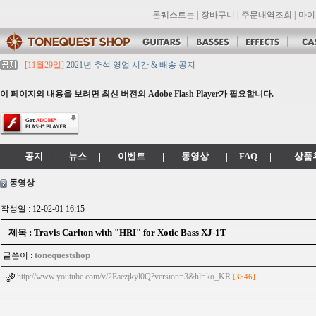
톤퀘스트는
|
장바구니
|
주문내역조회
|
마이
[11월29일]
2021년 추석 영업 시간 & 배송 공지
[11월29일]
톤퀘스트쇼핑몰 리뉴얼 되었습니다. -> .com 에서 .co.kr 로 변경됩니
[11월29일]
2021년 설 영업 시간 & 배송 공지
이 페이지의 내용을 보려면 최신 버전의 Adobe Flash Player가 필요합니다.
[11월29일]
[대리점 모집] Gretsch, Jackson 대리점 모집!! 그레치기타, 잭슨기
[11월29일]
톤퀘스트 10월 휴무일 안내입니다.
공지
|
뉴스
|
이벤트
|
동영상
|
FAQ
|
상품
동영상
작성일 : 12-02-01 16:15
제목 : Travis Carlton with "HRI" for Xotic Bass XJ-1T
tonequestshop
글쓴이 :
http://www.youtube.com/v/2Eaezjkyl0Q?version=3&hl=ko_KR
[3546]