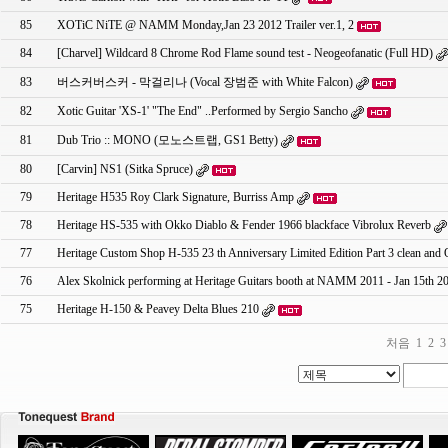
85
XOTiC NiTE @ NAMM Monday,Jan 23 2012 Trailer ver.1, 2
84
[Charvel] Wildcard 8 Chrome Rod Flame sound test - Neogeofanatic (Full HD)
83
버스커버스커 - 막걸리나 (Vocal 장범준 with White Falcon)
82
Xotic Guitar 'XS-1' "The End" ..Performed by Sergio Sancho
81
Dub Trio :: MONO (모노스트랩, GS1 Betty)
80
[Carvin] NS1 (Sitka Spruce)
79
Heritage H535 Roy Clark Signature, Burriss Amp
78
Heritage HS-535 with Okko Diablo & Fender 1966 blackface Vibrolux Reverb
77
Heritage Custom Shop H-535 23 th Anniversary Limited Edition Part 3 clean and 
76
Alex Skolnick performing at Heritage Guitars booth at NAMM 2011 - Jan 15th 2
75
Heritage H-150 & Peavey Delta Blues 210
처음
1
2
3