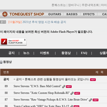
톤퀘스트는
|
장바구니
|
주문내역조회
|
마이
[11월29일]
2021년 추석 영업 시간 & 배송 공지
[11월29일]
톤퀘스트쇼핑몰 리뉴얼 되었습니다. -> .com 에서 .co.kr 로 변경됩니
[11월29일]
2021년 설 영업 시간 & 배송 공지
이 페이지의 내용을 보려면 최신 버전의 Adobe Flash Player가 필요합니다.
[11월29일]
[대리점 모집] Gretsch, Jackson 대리점 모집!! 그레치기타, 잭슨기
[11월29일]
톤퀘스트 10월 휴무일 안내입니다.
공지
|
뉴스
|
이벤트
|
동영상
|
FAQ
|
상품
동영상
번호
제 목
공지
= 공지 = 톤퀘스트 관련 상품들 동영상이 올라오는 곳입니다.
89
Steve Stevens "E.W.S. Bass Mid Control"
88
Steve Stevens "Xotic Custom Shop Robotalk-RI"
87
Steve Stevens "Raw Vintage Pickups & E.W.S. Litte Brute Drive"
86
Travis Carlton with "HRI" for Xotic Bass XJ-1T