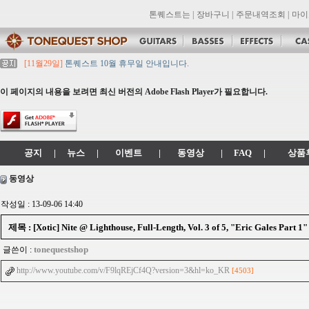
톤퀘스트는
|
장바구니
|
주문내역조회
|
마이
[11월29일]
톤퀘스트 10월 휴무일 안내입니다.
[11월29일]
2021년 추석 영업 시간 & 배송 공지
[11월29일]
톤퀘스트쇼핑몰 리뉴얼 되었습니다. -> .com 에서 .co.kr 로 변경됩니
이 페이지의 내용을 보려면 최신 버전의 Adobe Flash Player가 필요합니다.
[11월29일]
2021년 설 영업 시간 & 배송 공지
[11월29일]
[대리점 모집] Gretsch, Jackson 대리점 모집!! 그레치기타, 잭슨기
공지
|
뉴스
|
이벤트
|
동영상
|
FAQ
|
상품
동영상
작성일 : 13-09-06 14:40
제목 : [Xotic] Nite @ Lighthouse, Full-Length, Vol. 3 of 5, "Eric Gales Part 1"
tonequestshop
글쓴이 :
http://www.youtube.com/v/F9lqREjCf4Q?version=3&hl=ko_KR
[4503]