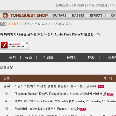
톤퀘스트는
|
장바구니
|
주문내역조회
|
마이
[11월29일]
2021년 추석 영업 시간 & 배송 공지
[11월29일]
톤퀘스트쇼핑몰 리뉴얼 되었습니다. -> .com 에서 .co.kr 로 변경됩니
[11월29일]
2021년 설 영업 시간 & 배송 공지
이 페이지의 내용을 보려면 최신 버전의 Adobe Flash Player가 필요합니다.
[11월29일]
[대리점 모집] Gretsch, Jackson 대리점 모집!! 그레치기타, 잭슨기
[11월29일]
톤퀘스트 10월 휴무일 안내입니다.
공지
|
뉴스
|
이벤트
|
동영상
|
FAQ
|
상품
동영상
번호
제 목
공지
= 공지 = 톤퀘스트 관련 상품들 동영상이 올라오는 곳입니다.
44
[Seymour Duncan] DejaVu Delay페달 베이시스트 이경남씨 인터뷰
43
DAVE WEINER with Xotic & EWS pedals (EP Booster, RC Booster, AC Booster
42
체리필터 - 피아니시모 (정우진 Framus 기타)