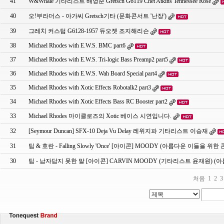
41
W&Whale 기타리스트 배영준 Gretsch G6119 Chet Atkins Tennessee Rose
40
오!부라더스 - 아가씨 Gretsch기타 (문화콘서트 '난장')
39
그레치 커스텀 G6128-1957 듀오젯 조지해리슨
38
Michael Rhodes with E.W.S. BMC part6
37
Michael Rhodes with E.W.S. Tri-logic Bass Preamp2 part5
36
Michael Rhodes with E.W.S. Wah Board Special part4
35
Michael Rhodes with Xotic Effects Robotalk2 part3
34
Michael Rhodes with Xotic Effects Bass RC Booster part2
33
Michael Rhodes 마이클로즈의 Xotic 베이스 시연입니다.
32
[Seymour Duncan] SFX-10 Deja Vu Delay 레위지파 기타리스트 이승재
31
팀 & 호란 - Falling Slowly 'Once' [아이콘] MOODY (아름다운 이들을 위한
30
팀 - 남자답지 못한 말 [아이콘] CARVIN MOODY (기타리스트 윤재원) 
처음
1
2
3