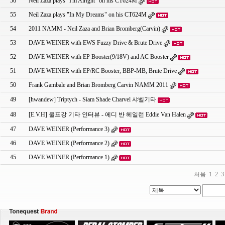
56
Neil Zaza plays "I'm Alright" on his CT624M
55
Neil Zaza plays "In My Dreams" on his CT624M
54
2011 NAMM - Neil Zaza and Brian Bromberg(Carvin)
53
DAVE WEINER with EWS Fuzzy Drive & Brute Drive
52
DAVE WEINER with EP Booster(9/18V) and AC Booster
51
DAVE WEINER with EP/RC Booster, BBP-MB, Brute Drive
50
Frank Gambale and Brian Bromberg Carvin NAMM 2011
49
[hwandew] Triptych - Siam Shade Charvel 샤벨기타
48
[E.V.H] 울프강 기타 인터뷰 - 에디 반 헤일런 Eddie Van Halen
47
DAVE WEINER (Performance 3)
46
DAVE WEINER (Performance 2)
45
DAVE WEINER (Performance 1)
처음
1
2
3