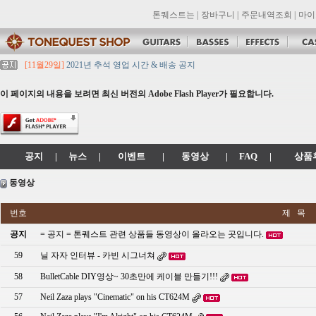
톤퀘스트는
|
장바구니
|
주문내역조회
|
마이
[11월29일]
2021년 추석 영업 시간 & 배송 공지
[11월29일]
톤퀘스트쇼핑몰 리뉴얼 되었습니다. -> .com 에서 .co.kr 로 변경됩니
[11월29일]
2021년 설 영업 시간 & 배송 공지
이 페이지의 내용을 보려면 최신 버전의 Adobe Flash Player가 필요합니다.
[11월29일]
[대리점 모집] Gretsch, Jackson 대리점 모집!! 그레치기타, 잭슨기
[11월29일]
톤퀘스트 10월 휴무일 안내입니다.
공지
|
뉴스
|
이벤트
|
동영상
|
FAQ
|
상품
동영상
번호
제 목
공지
= 공지 = 톤퀘스트 관련 상품들 동영상이 올라오는 곳입니다.
59
닐 자자 인터뷰 - 카빈 시그너쳐
58
BulletCable DIY영상~ 30초만에 케이블 만들기!!!
57
Neil Zaza plays "Cinematic" on his CT624M