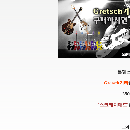
톤퀘
Gretsch기타
35
'스크래치패드'
그레