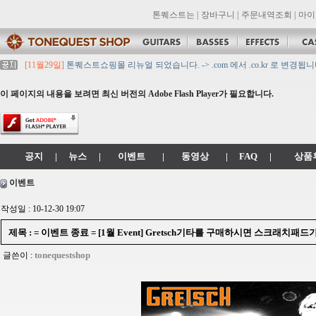
톤퀘스트는
|
장바구니
|
주문내역조회
|
마이
[11월29일]
톤퀘스트쇼핑몰 리뉴얼 되었습니다. -> .com 에서 .co.kr 로 변경됩니
[11월29일]
2021년 설 영업 시간 & 배송 공지
[11월29일]
[대리점 모집] Gretsch, Jackson 대리점 모집!! 그레치기타, 잭슨기
이 페이지의 내용을 보려면 최신 버전의 Adobe Flash Player가 필요합니다.
[11월29일]
톤퀘스트 10월 휴무일 안내입니다.
[11월29일]
2021년 추석 영업 시간 & 배송 공지
공지
|
뉴스
|
이벤트
|
동영상
|
FAQ
|
상품
이벤트
작성일 : 10-12-30 19:07
제목 : = 이벤트 종료 = [1월 Event] Gretsch기타를 구매하시면 스크래치패드가
tonequestshop
글쓴이 :