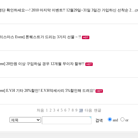
명단 확인하세요~~! 2010 마지막 이벤트!! 12월29일~31일 3일간 가입하신 선착순 2…
(2
크리스마스 Event] 톤퀘스트가 드리는 3가지 선물 ~ !!
Event] 20만원 이상 구입하실 경우 12개월 무이자 할부!!
vent] E.V.H 기타 20%할인! E.V.H악세사리 5%할인해 드려요!
처음
1
2
3
4
5
6
7
8
9
10
다음
맨끝
and
or