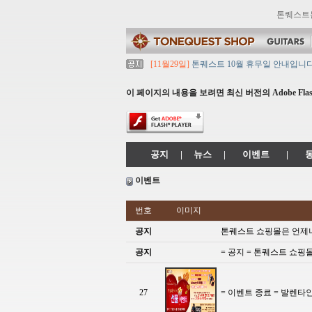
톤퀘스트
[11월29일]
톤퀘스트 10월 휴무일 안내입니다
[11월29일]
2021년 추석 영업 시간 & 배송 
[11월29일]
톤퀘스트쇼핑몰 리뉴얼 되었습니다. ->
이 페이지의 내용을 보려면 최신 버전의 Adobe Flash
[11월29일]
2021년 설 영업 시간 & 배송 공지
[11월29일]
[대리점 모집] Gretsch, Jack
공지
|
뉴스
|
이벤트
|
이벤트
번호
이미지
공지
톤퀘스트 쇼핑몰은 언제나~
공지
= 공지 = 톤퀘스트 쇼핑
27
= 이벤트 종료 = 발렌타인데