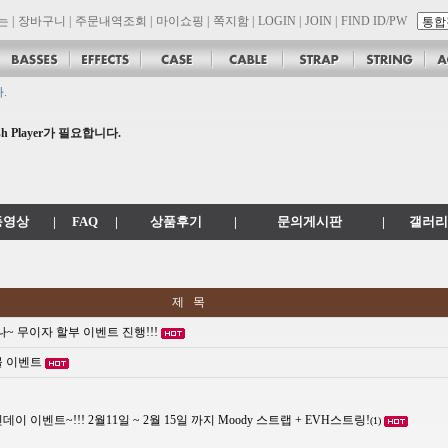
는
|
장바구니
|
주문내역조회
|
마이쇼핑
|
쪽지함
|
LOGIN
|
JOIN
|
FIND ID/PW
.
공지
 .com 에서 .co.kr 로 변경됩니다.
 Player가 필요합니다.
son 대리점 모집!! 그레치기타, 잭슨기타 한국 총판 톤퀘스트!!
동영상
|
FAQ
|
상품후기
|
문의게시판
|
갤러리
제 목
 무이자 할부 이벤트 진행!!!
몰 이벤트
이 이벤트~!!! 2월11일 ~ 2월 15일 까지 Moody 스트랩 + EVH스트링!
(1)