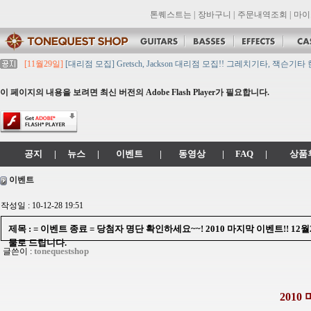
톤퀘스트는
|
장바구니
|
주문내역조회
|
마이
[11월29일]
[대리점 모집] Gretsch, Jackson 대리점 모집!! 그레치기타, 잭슨기
[11월29일]
톤퀘스트 10월 휴무일 안내입니다.
[11월29일]
2021년 추석 영업 시간 & 배송 공지
이 페이지의 내용을 보려면 최신 버전의 Adobe Flash Player가 필요합니다.
[11월29일]
톤퀘스트쇼핑몰 리뉴얼 되었습니다. -> .com 에서 .co.kr 로 변경됩니
[11월29일]
2021년 설 영업 시간 & 배송 공지
공지
|
뉴스
|
이벤트
|
동영상
|
FAQ
|
상품
이벤트
작성일 : 10-12-28 19:51
제목 : = 이벤트 종료 = 당첨자 명단 확인하세요~~! 2010 마지막 이벤트!! 1
물로 드립니다.
tonequestshop
글쓴이 :
2010