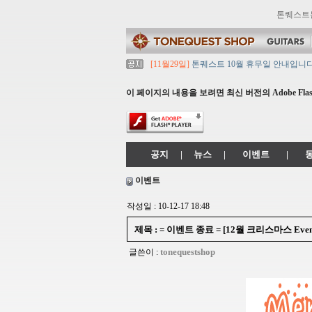
톤퀘스트
[11월29일]
톤퀘스트 10월 휴무일 안내입니다
[11월29일]
2021년 추석 영업 시간 & 배송 
[11월29일]
톤퀘스트쇼핑몰 리뉴얼 되었습니다. ->
이 페이지의 내용을 보려면 최신 버전의 Adobe Flash
[11월29일]
2021년 설 영업 시간 & 배송 공지
[11월29일]
[대리점 모집] Gretsch, Jack
공지
|
뉴스
|
이벤트
|
이벤트
작성일 : 10-12-17 18:48
제목 : = 이벤트 종료 = [12월 크리스마스 Eve
tonequestshop
글쓴이 :