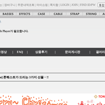
는
|
장바구니
|
주문내역조회
|
마이쇼핑
|
쪽지함
|
LOGIN
|
JOIN
|
FIND ID/PW
.
공지
 .com 에서 .co.kr 로 변경됩니다.
 Player가 필요합니다.
son 대리점 모집!! 그레치기타, 잭슨기타 한국 총판 톤퀘스트!!
동영상
|
FAQ
|
상품후기
|
문의게시판
|
갤러리
nt] 톤퀘스트가 드리는 3가지 선물 ~ !!