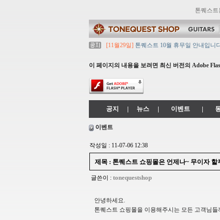
톤퀘스트
[11월29일]
톤퀘스트 10월 휴무일 안내입니다
[11월29일]
2021년 추석 영업 시간 & 배송 
[11월29일]
톤퀘스트쇼핑몰 리뉴얼 되었습니다. ->
이 페이지의 내용을 보려면 최신 버전의 Adobe Flash
[11월29일]
2021년 설 영업 시간 & 배송 공지
[11월29일]
[대리점 모집] Gretsch, Jack
공지
|
뉴스
|
이벤트
|
이벤트
작성일 : 11-07-06 12:38
제목 : 톤퀘스트 쇼핑몰은 언제나~ 무이자 할부
tonequestshop
글쓴이 :
안녕하세요.
톤퀘스트 쇼핑몰을 이용해주시는 모든 고객님들께