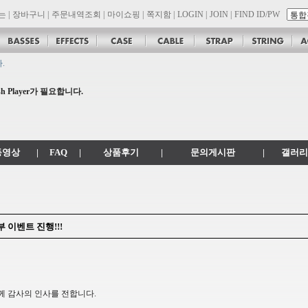
는
|
장바구니
|
주문내역조회
|
마이쇼핑
|
쪽지함
|
LOGIN
|
JOIN
|
FIND ID/PW
.
공지
 .com 에서 .co.kr 로 변경됩니다.
 Player가 필요합니다.
son 대리점 모집!! 그레치기타, 잭슨기타 한국 총판 톤퀘스트!!
동영상
|
FAQ
|
상품후기
|
문의게시판
|
갤러리
 이벤트 진행!!!
 감사의 인사를 전합니다.