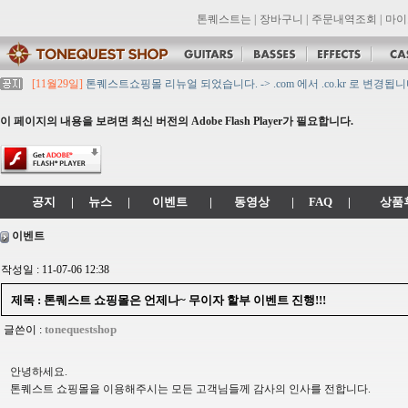
톤퀘스트는
|
장바구니
|
주문내역조회
|
마이
[11월29일]
톤퀘스트쇼핑몰 리뉴얼 되었습니다. -> .com 에서 .co.kr 로 변경됩니
[11월29일]
2021년 설 영업 시간 & 배송 공지
[11월29일]
[대리점 모집] Gretsch, Jackson 대리점 모집!! 그레치기타, 잭슨기
이 페이지의 내용을 보려면 최신 버전의 Adobe Flash Player가 필요합니다.
[11월29일]
톤퀘스트 10월 휴무일 안내입니다.
[11월29일]
2021년 추석 영업 시간 & 배송 공지
공지
|
뉴스
|
이벤트
|
동영상
|
FAQ
|
상품
이벤트
작성일 : 11-07-06 12:38
제목 : 톤퀘스트 쇼핑몰은 언제나~ 무이자 할부 이벤트 진행!!!
tonequestshop
글쓴이 :
안녕하세요.
톤퀘스트 쇼핑몰을 이용해주시는 모든 고객님들께 감사의 인사를 전합니다.