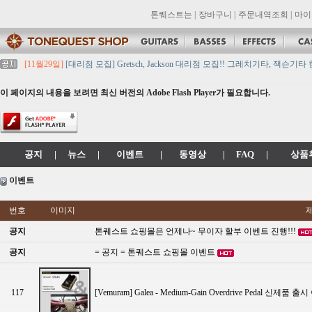
톤퀘스트는
|
장바구니
|
주문내역조회
|
마이
[11월29일]
[대리점 모집] Gretsch, Jackson 대리점 모집!! 그레치기타, 잭슨기
[11월29일]
톤퀘스트 10월 휴무일 안내입니다.
[11월29일]
2021년 추석 영업 시간 & 배송 공지
이 페이지의 내용을 보려면 최신 버전의 Adobe Flash Player가 필요합니다.
[11월29일]
톤퀘스트쇼핑몰 리뉴얼 되었습니다. -> .com 에서 .co.kr 로 변경됩니
[11월29일]
2021년 설 영업 시간 & 배송 공지
공지
|
뉴스
|
이벤트
|
동영상
|
FAQ
|
상품
이벤트
번호
이미지
공지
톤퀘스트 쇼핑몰은 언제나~ 무이자 할부 이벤트 진행!!!
공지
= 공지 = 톤퀘스트 쇼핑몰 이벤트
117
[Vemuram] Galea - Medium-Gain Overdrive Peda