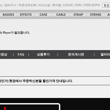
는
|
장바구니
|
주문내역조회
|
마이쇼핑
|
쪽지함
|
LOGIN
|
JOIN
|
FIND ID/PW
son 대리점 모집!! 그레치기타, 잭슨기타 한국 총판 톤퀘스트!!
.
 Player가 필요합니다.
공지
 .com 에서 .co.kr 로 변경됩니다.
동영상
|
FAQ
|
상품후기
|
문의게시판
|
갤러리
장 할인가] 현장에서 주문하신분들 할인가격 안내입니다.