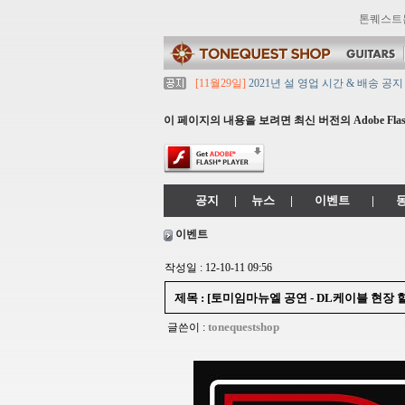
톤퀘스트
[11월29일]
2021년 설 영업 시간 & 배송 공지
[11월29일]
[대리점 모집] Gretsch, Jack
[11월29일]
톤퀘스트 10월 휴무일 안내입니다
이 페이지의 내용을 보려면 최신 버전의 Adobe Flash
[11월29일]
2021년 추석 영업 시간 & 배송 
[11월29일]
톤퀘스트쇼핑몰 리뉴얼 되었습니다. ->
공지
|
뉴스
|
이벤트
|
이벤트
작성일 : 12-10-11 09:56
제목 : [토미임마뉴엘 공연 - DL케이블 현
tonequestshop
글쓴이 :