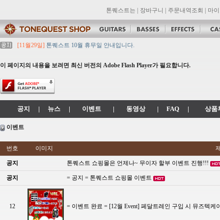
톤퀘스트는
|
장바구니
|
주문내역조회
|
마이
[11월29일]
톤퀘스트 10월 휴무일 안내입니다.
[11월29일]
2021년 추석 영업 시간 & 배송 공지
[11월29일]
톤퀘스트쇼핑몰 리뉴얼 되었습니다. -> .com 에서 .co.kr 로 변경됩니
이 페이지의 내용을 보려면 최신 버전의 Adobe Flash Player가 필요합니다.
[11월29일]
2021년 설 영업 시간 & 배송 공지
[11월29일]
[대리점 모집] Gretsch, Jackson 대리점 모집!! 그레치기타, 잭슨기
공지
|
뉴스
|
이벤트
|
동영상
|
FAQ
|
상품
이벤트
번호
이미지
공지
톤퀘스트 쇼핑몰은 언제나~ 무이자 할부 이벤트 진행!!!
공지
= 공지 = 톤퀘스트 쇼핑몰 이벤트
12
= 이벤트 완료 = [12월 Event] 페달트레인 구입 시 뮤즈