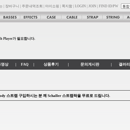
는
|
장바구니
|
주문내역조회
|
마이쇼핑
|
쪽지함
|
LOGIN
|
JOIN
|
FIND ID/PW
son 대리점 모집!! 그레치기타, 잭슨기타 한국 총판 톤퀘스트!!
.
 Player가 필요합니다.
공지
 .com 에서 .co.kr 로 변경됩니다.
동영상
|
FAQ
|
상품후기
|
문의게시판
|
갤러리
] Moody 스트랩 구입하시는 분 께 Schaller 스트랩락을 무료로 드립니다.