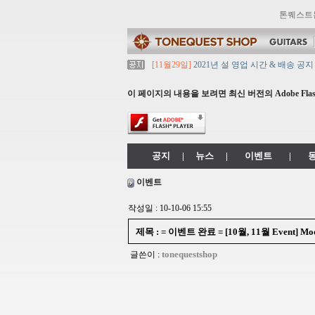
톤퀘스트
[11월29일]
2021년 설 영업 시간 & 배송 공지
[11월29일]
[대리점 모집] Gretsch, Jack
[11월29일]
톤퀘스트 10월 휴무일 안내입니다
이 페이지의 내용을 보려면 최신 버전의 Adobe Flash
[11월29일]
2021년 추석 영업 시간 & 배송 
[11월29일]
톤퀘스트쇼핑몰 리뉴얼 되었습니다. ->
공지
|
뉴스
|
이벤트
|
이벤트
작성일 : 10-10-06 15:55
제목 : = 이벤트 완료 = [10월, 11월 Event
tonequestshop
글쓴이 :