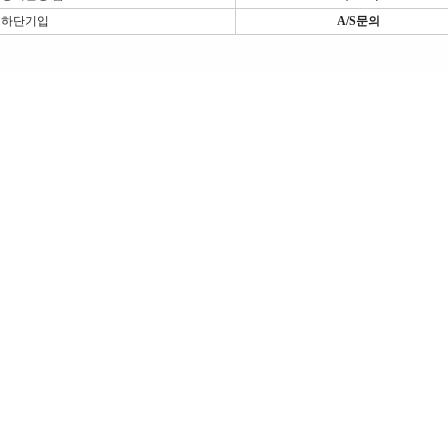
하단기입
A/S문의