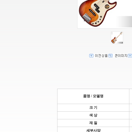
품명 / 모델명
크 기
색 상
재 질
세부사양