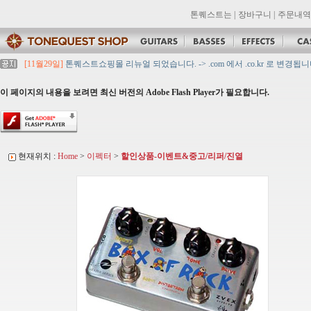
톤퀘스트는
|
장바구니
|
주문내역
[11월29일]
톤퀘스트쇼핑몰 리뉴얼 되었습니다. -> .com 에서 .co.kr 로 변경됩니
[11월29일]
2021년 설 영업 시간 & 배송 공지
[11월29일]
[대리점 모집] Gretsch, Jackson 대리점 모집!! 그레치기타, 잭슨기
이 페이지의 내용을 보려면 최신 버전의 Adobe Flash Player가 필요합니다.
[11월29일]
톤퀘스트 10월 휴무일 안내입니다.
[11월29일]
2021년 추석 영업 시간 & 배송 공지
현재위치 :
Home
>
이펙터
>
할인상품-이벤트&중고/리퍼/진열