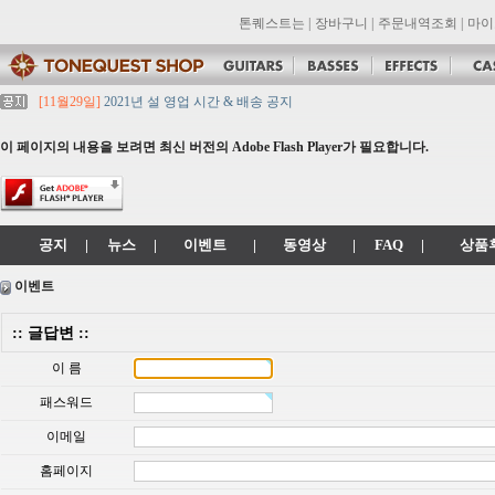
톤퀘스트는
|
장바구니
|
주문내역조회
|
마이
[11월29일]
2021년 설 영업 시간 & 배송 공지
[11월29일]
[대리점 모집] Gretsch, Jackson 대리점 모집!! 그레치기타, 잭슨기
[11월29일]
톤퀘스트 10월 휴무일 안내입니다.
이 페이지의 내용을 보려면 최신 버전의 Adobe Flash Player가 필요합니다.
[11월29일]
2021년 추석 영업 시간 & 배송 공지
[11월29일]
톤퀘스트쇼핑몰 리뉴얼 되었습니다. -> .com 에서 .co.kr 로 변경됩니
공지
|
뉴스
|
이벤트
|
동영상
|
FAQ
|
상품
이벤트
:: 글답변 ::
이 름
패스워드
이메일
홈페이지