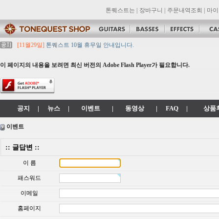
톤퀘스트는
|
장바구니
|
주문내역조회
|
마이
[11월29일]
톤퀘스트 10월 휴무일 안내입니다.
[11월29일]
2021년 추석 영업 시간 & 배송 공지
[11월29일]
톤퀘스트쇼핑몰 리뉴얼 되었습니다. -> .com 에서 .co.kr 로 변경됩니
이 페이지의 내용을 보려면 최신 버전의 Adobe Flash Player가 필요합니다.
[11월29일]
2021년 설 영업 시간 & 배송 공지
[11월29일]
[대리점 모집] Gretsch, Jackson 대리점 모집!! 그레치기타, 잭슨기
공지
|
뉴스
|
이벤트
|
동영상
|
FAQ
|
상품
이벤트
:: 글답변 ::
이 름
패스워드
이메일
홈페이지