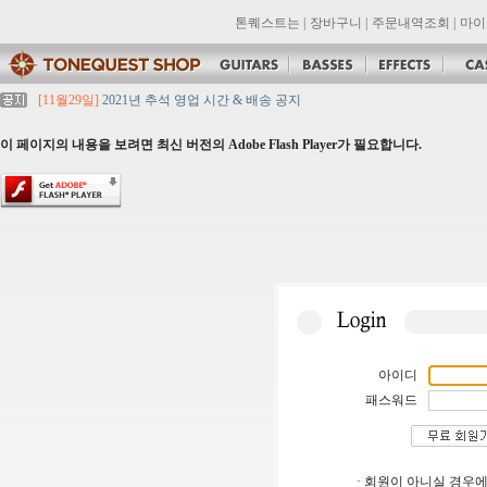
톤퀘스트는
|
장바구니
|
주문내역조회
|
마이
[11월29일]
2021년 추석 영업 시간 & 배송 공지
[11월29일]
톤퀘스트쇼핑몰 리뉴얼 되었습니다. -> .com 에서 .co.kr 로 변경됩니
[11월29일]
2021년 설 영업 시간 & 배송 공지
이 페이지의 내용을 보려면 최신 버전의 Adobe Flash Player가 필요합니다.
[11월29일]
[대리점 모집] Gretsch, Jackson 대리점 모집!! 그레치기타, 잭슨기
[11월29일]
톤퀘스트 10월 휴무일 안내입니다.
아이디
패스워드
· 회원이 아니실 경우에