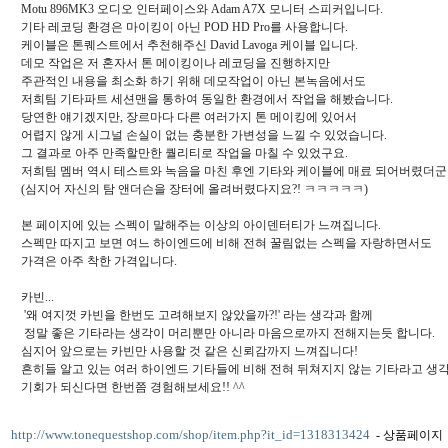
Motu 896MK3 오디오 인터페이스와 Adam A7X 모니터 스피커입니다.
기타 레코딩 환경은 마이킹이 아닌 POD HD Pro를 사용합니다.
케이블은 톤퀘스트에서 추천해주신 David Lavoga 케이블 입니다.
데모 작업은 저 혼자서 톤 메이킹이나 레코딩을 진행하지만
주관적인 내용을 최소화 하기 위해 데모작업이 아닌 본녹음에서도
저희팀 기타파트 세션맨을 통하여 동일한 환경에서 작업을 해봤습니다.
당연한 얘기겠지만, 장르마다 다른 여러가지 톤 메이킹에 있어서
어렵지 않게 시그널 손실이 없는 충분한 가변성을 느낄 수 있었습니다.
그 결과로 아주 만족할만한 퀄리티로 작업을 마칠 수 있었구요.
저희팀 멤버 역시 테스트와 녹음을 마친 후엔 기타와 케이블에 매료 되어버렸더군
(심지어 자신의 탐 앤더슨을 장터에 올려버렸다지요?! ㅋㅋㅋㅋㅋ)
본 페이지에 있는 스펙이 말해주는 이상의 아이덴터티가 느껴집니다.
스펙만 따지고 보면 여느 하이엔드에 비해 전혀 꿀림없는 스펙을 자랑하면서도
가격은 아주 착한 가격입니다.
카빈...
'왜 여지껏 카빈을 한번도 고려해보지 않았을까?!' 라는 생각과 함께
정말 좋은 기타라는 생각이 머리뿐만 아니라 마음으로까지 전해지는듯 합니다.
심지어 앞으로는 카빈만 사용할 것 같은 신뢰감까지 느껴집니다!
흔히들 알고 있는 여러 하이엔드 기타들에 비해 전혀 뒤쳐지지 않는 기타라고 생
기회가 되신다면 한번쯤 경험해보세요!! ^^
http://www.tonequestshop.com/shop/item.php?it_id=1318313424
- 상품페이지