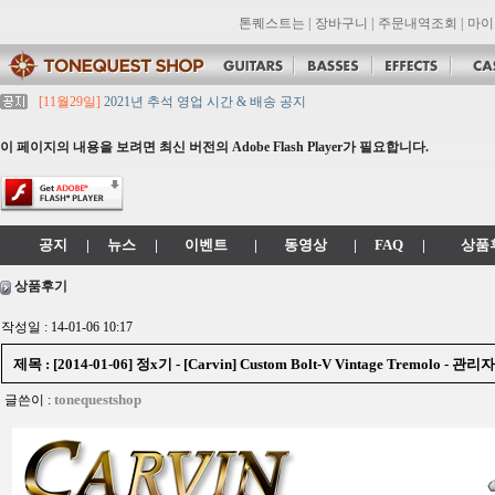
톤퀘스트는
|
장바구니
|
주문내역조회
|
마이
[11월29일]
2021년 추석 영업 시간 & 배송 공지
[11월29일]
톤퀘스트쇼핑몰 리뉴얼 되었습니다. -> .com 에서 .co.kr 로 변경됩니
[11월29일]
2021년 설 영업 시간 & 배송 공지
이 페이지의 내용을 보려면 최신 버전의 Adobe Flash Player가 필요합니다.
[11월29일]
[대리점 모집] Gretsch, Jackson 대리점 모집!! 그레치기타, 잭슨기
[11월29일]
톤퀘스트 10월 휴무일 안내입니다.
공지
|
뉴스
|
이벤트
|
동영상
|
FAQ
|
상품
상품후기
작성일 : 14-01-06 10:17
제목 : [2014-01-06] 정x기 - [Carvin] Custom Bolt-V Vintage Tremol
tonequestshop
글쓴이 :