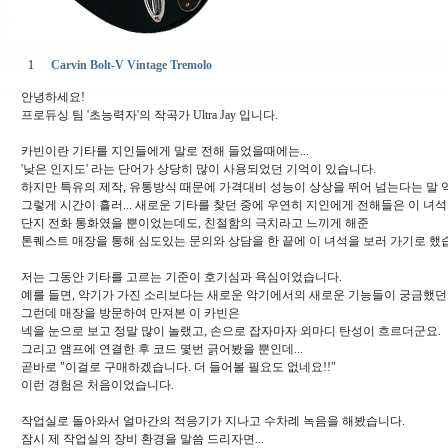
1
Carvin Bolt-V Vintage Tremolo
안녕하세요!
프로듀싱 팀 '초능력자'의 작곡가 Ultra Jay 입니다.
카빈이란 기타를 지인들에게 말로 전해 들었을때에는...
'낮은 인지도' 라는 단어가 상당히 많이 사용되었던 기억이 있습니다.
하지만 특유의 제작, 유통방식 때문에 가격대비 성능이 상상을 뛰어 넘는다는 말 
그렇게 시간이 흘러... 새로운 기타를 찾던 중에 우연히 지인에게 전해들은 이 녀석...
단지 전화 통화였을 뿐이었는데도, 친절함의 극치라고 느끼게 해준
톤퀘스트 매장을 통해 심도있는 문의와 상담을 한 끝에 이 녀석을 보러 가기로 했
저는 그동안 기타를 고르는 기준이 호기심과 욕심이었습니다.
예를 들면, 악기가 가진 소리보다는 새로운 악기에서의 새로운 기능들이 궁금했던..
그런데 매장을 방문하여 만져본 이 카빈은
넥을 눈으로 보고 정말 많이 놀랬고, 손으로 잡자마자 외마디 탄성이 흐르더군요.
그리고 앰프에 연결한 후 코드 몇번 긁어봤을 뿐인데...
곧바로 "이걸로 구매하겠습니다. 더 들어볼 필요도 없네요!!"
이런 경험은 처음이었습니다.
작업실로 돌아와서 얼마간의 적응기가 지나고 수차례 녹음을 해봤습니다.
잠시 제 작업실의 장비 환경을 말씀 드리자면...