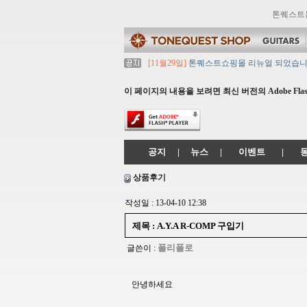
톤퀘스트
[11월29일]
톤퀘스트쇼핑몰 리뉴얼 되었습니다. ->
[11월29일]
2021년 설 영업 시간 & 배송 공지
[11월29일]
[대리점 모집] Gretsch, Jack
이 페이지의 내용을 보려면 최신 버전의 Adobe Flash
[11월29일]
톤퀘스트 10월 휴무일 안내입니다
[11월29일]
2021년 추석 영업 시간 & 배송 
공지
|
뉴스
|
이벤트
|
상품후기
작성일 : 13-04-10 12:38
제목 : A.Y.A R-COMP 구입기
폴리폴로
글쓴이 :
안녕하세요