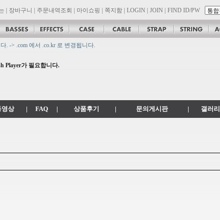
는
|
장바구니
|
주문내역조회
|
마이쇼핑
|
쪽지함
|
LOGIN
|
JOIN
|
FIND ID/PW
 .com 에서 .co.kr 로 변경됩니다.
son 대리점 모집!! 그레치기타, 잭슨기타 한국 총판 톤퀘스트!!
 Player가 필요합니다.
.
공지
동영상
|
FAQ
|
상품후기
|
문의게시판
|
갤러리