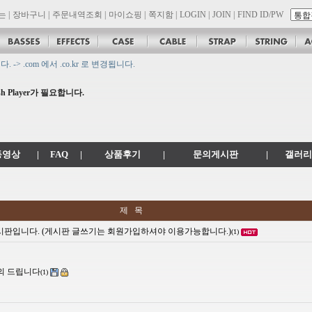
는
|
장바구니
|
주문내역조회
|
마이쇼핑
|
쪽지함
|
LOGIN
|
JOIN
|
FIND ID/PW
 .com 에서 .co.kr 로 변경됩니다.
son 대리점 모집!! 그레치기타, 잭슨기타 한국 총판 톤퀘스트!!
 Player가 필요합니다.
.
공지
동영상
|
FAQ
|
상품후기
|
문의게시판
|
갤러리
제 목
 게시판입니다. (게시판 글쓰기는 회원가입하셔야 이용가능합니다.)
(1)
의 드립니다
(1)