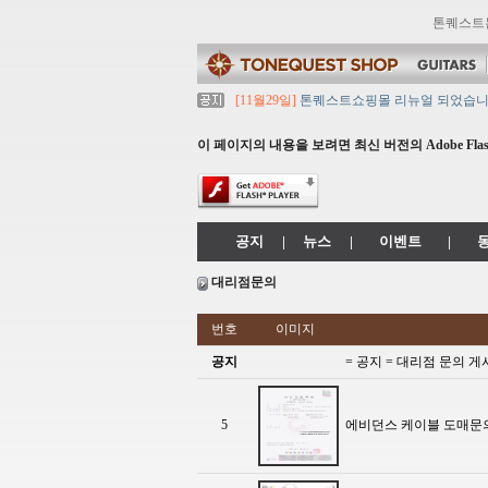
톤퀘스트
[11월29일]
톤퀘스트쇼핑몰 리뉴얼 되었습니다. ->
[11월29일]
2021년 설 영업 시간 & 배송 공지
[11월29일]
[대리점 모집] Gretsch, Jack
이 페이지의 내용을 보려면 최신 버전의 Adobe Flash
[11월29일]
톤퀘스트 10월 휴무일 안내입니다
[11월29일]
2021년 추석 영업 시간 & 배송 
공지
|
뉴스
|
이벤트
|
대리점문의
번호
이미지
공지
= 공지 = 대리점 문의
5
에비던스 케이블 도매문