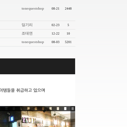
tonequestshop
08-21
2448
딩기리
02-23
5
조대연
12-22
10
tonequestshop
08-03
5201