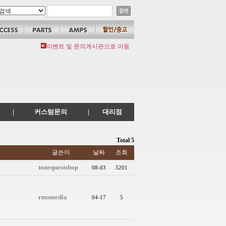
이벤트 및 문의게시판으로 이동
|
커스텀문의
|
대리점
Total 5
글쓴이
날짜
조회
tonequestshop
08-03
5201
rmsmedia
04-17
5