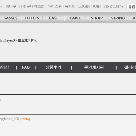
는
|
장바구니
|
주문내역조회
|
마이쇼핑
|
쪽지함
|
LOGIN
|
JOIN
|
FIND ID/PW
son 대리점 모집!! 그레치기타, 잭슨기타 한국 총판 톤퀘스트!!
.
 Player가 필요합니다.
공지
 .com 에서 .co.kr 로 변경됩니다.
동영상
|
FAQ
|
상품후기
|
문의게시판
|
갤러리
6
amp;hl=ko_KR
[3994]