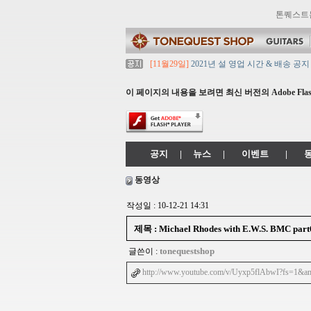
톤퀘스트
[11월29일]
2021년 설 영업 시간 & 배송 공지
[11월29일]
[대리점 모집] Gretsch, Jack
[11월29일]
톤퀘스트 10월 휴무일 안내입니다
이 페이지의 내용을 보려면 최신 버전의 Adobe Flash
[11월29일]
2021년 추석 영업 시간 & 배송 
[11월29일]
톤퀘스트쇼핑몰 리뉴얼 되었습니다. ->
공지
|
뉴스
|
이벤트
|
동영상
작성일 : 10-12-21 14:31
제목 : Michael Rhodes with E.W.S. BMC part
tonequestshop
글쓴이 :
http://www.youtube.com/v/Uyxp5flAbwI?fs=1&