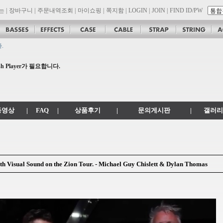
는
|
장바구니
|
주문내역조회
|
마이쇼핑
|
쪽지함
|
LOGIN
|
JOIN
|
FIND ID/PW
.
공지
 .com 에서 .co.kr 로 변경됩니다.
 Player가 필요합니다.
son 대리점 모집!! 그레치기타, 잭슨기타 한국 총판 톤퀘스트!!
동영상
|
FAQ
|
상품후기
|
문의게시판
|
갤러리
ith Visual Sound on the Zion Tour. - Michael Guy Chislett & Dylan Thomas