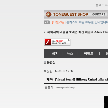
톤퀘스트
[11월29일]
톤퀘스트 10월 휴무일 안내입니다
[11월29일]
2021년 추석 영업 시간 & 배송 
[11월29일]
톤퀘스트쇼핑몰 리뉴얼 되었습니다. ->
이 페이지의 내용을 보려면 최신 버전의 Adobe Flash
[11월29일]
2021년 설 영업 시간 & 배송 공지
[11월29일]
[대리점 모집] Gretsch, Jack
공지
|
뉴스
|
이벤트
|
동영상
작성일 : 14-02-14 15:56
제목 : [Visual Sound] Hillsong United talks w
tonequestshop
글쓴이 :