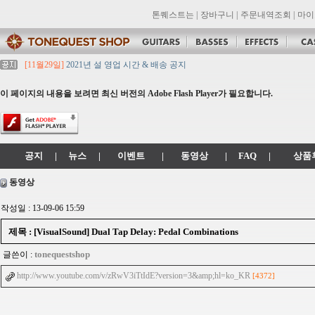
톤퀘스트는
|
장바구니
|
주문내역조회
|
마이
[11월29일]
2021년 설 영업 시간 & 배송 공지
[11월29일]
[대리점 모집] Gretsch, Jackson 대리점 모집!! 그레치기타, 잭슨기
[11월29일]
톤퀘스트 10월 휴무일 안내입니다.
이 페이지의 내용을 보려면 최신 버전의 Adobe Flash Player가 필요합니다.
[11월29일]
2021년 추석 영업 시간 & 배송 공지
[11월29일]
톤퀘스트쇼핑몰 리뉴얼 되었습니다. -> .com 에서 .co.kr 로 변경됩니
공지
|
뉴스
|
이벤트
|
동영상
|
FAQ
|
상품
동영상
작성일 : 13-09-06 15:59
제목 : [VisualSound] Dual Tap Delay: Pedal Combinations
tonequestshop
글쓴이 :
http://www.youtube.com/v/zRwV3iTtIdE?version=3&amp;hl=ko_KR
[4372]