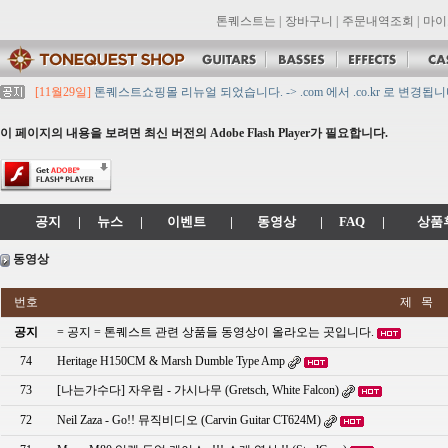
톤퀘스트는
|
장바구니
|
주문내역조회
|
마이
[11월29일]
톤퀘스트쇼핑몰 리뉴얼 되었습니다. -> .com 에서 .co.kr 로 변경됩니
[11월29일]
2021년 설 영업 시간 & 배송 공지
[11월29일]
[대리점 모집] Gretsch, Jackson 대리점 모집!! 그레치기타, 잭슨기
이 페이지의 내용을 보려면 최신 버전의 Adobe Flash Player가 필요합니다.
[11월29일]
톤퀘스트 10월 휴무일 안내입니다.
[11월29일]
2021년 추석 영업 시간 & 배송 공지
공지
|
뉴스
|
이벤트
|
동영상
|
FAQ
|
상품
동영상
번호
제 목
공지
= 공지 = 톤퀘스트 관련 상품들 동영상이 올라오는 곳입니다.
74
Heritage H150CM & Marsh Dumble Type Amp
73
[나는가수다] 자우림 - 가시나무 (Gretsch, White Falcon)
72
Neil Zaza - Go!! 뮤직비디오 (Carvin Guitar CT624M)