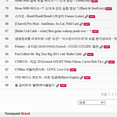
71
Mono M80 일렉 듀얼 케이스~!!! 소개 영상 !! (SteelGrey)
70
Mono M80 케이스~!!! 소개 & 강도 실험 영상 !! (Black & SteelGrey)
69
스키조 - Bomb!Bomb!Bomb! (주성치 Framus Guitar)
68
[Charvel] Pro Mod - SanDimas, So-Cal, Wild Card
67
[Bullet Coil Cable - white] Best guitar wakeup prank ever ~ !!
66
생생정보통 리포터로 나온 '오군'~ '이스턴사이드킥'의 보컬 분이셨네요~ 멋
65
Primary - 요지경 (프라이머리) Gretsch - G5120, G5122DC 협찬
64
Paul Gilbert Mr. Big Tour Rig 2011 with 'Bullet Cable'
63
CNBLUE - 직감 '20 (Gretsch G6136T White Falcon, Carvin Bolt-T)
(1)
62
CNBlue 게릴라콘서트 - LOVE, Love Girl
61
카빈 베이스 엔도저 - 비욘 잉글렌(Bjorn Englen)
60
폴 길버트의 '블렛케이블앓이'
처음
1
2
3