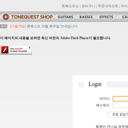
톤퀘스트는
|
장바구니
|
주문내역조회
|
마이
[11월29일]
톤퀘스트 10월 휴무일 안내입니다.
[11월29일]
2021년 추석 영업 시간 & 배송 공지
[11월29일]
톤퀘스트쇼핑몰 리뉴얼 되었습니다. -> .com 에서 .co.kr 로 변경됩니
이 페이지의 내용을 보려면 최신 버전의 Adobe Flash Player가 필요합니다.
[11월29일]
2021년 설 영업 시간 & 배송 공지
[11월29일]
[대리점 모집] Gretsch, Jackson 대리점 모집!! 그레치기타, 잭슨기
아이디
패스워드
· 회원이 아니실 경우에