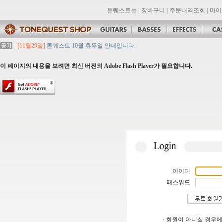
톤퀘스트는
|
장바구니
|
주문내역조회
|
마이
[11월29일]
톤퀘스트 10월 휴무일 안내입니다.
[11월29일]
2021년 추석 영업 시간 & 배송 공지
[11월29일]
톤퀘스트쇼핑몰 리뉴얼 되었습니다. -> .com 에서 .co.kr 로 변경됩니
이 페이지의 내용을 보려면 최신 버전의 Adobe Flash Player가 필요합니다.
[11월29일]
2021년 설 영업 시간 & 배송 공지
[11월29일]
[대리점 모집] Gretsch, Jackson 대리점 모집!! 그레치기타, 잭슨기
아이디
패스워드
· 회원이 아니실 경우에