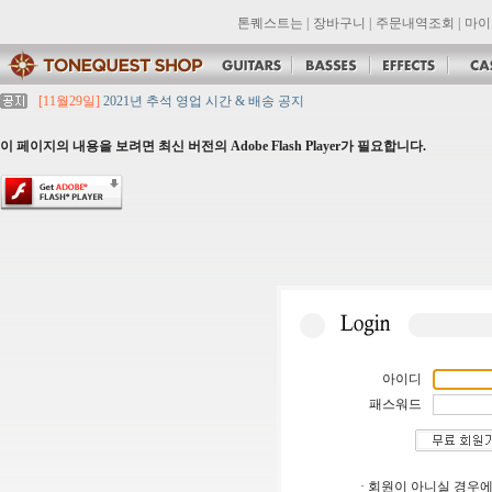
톤퀘스트는
|
장바구니
|
주문내역조회
|
마이
[11월29일]
2021년 추석 영업 시간 & 배송 공지
[11월29일]
톤퀘스트쇼핑몰 리뉴얼 되었습니다. -> .com 에서 .co.kr 로 변경됩니
[11월29일]
2021년 설 영업 시간 & 배송 공지
이 페이지의 내용을 보려면 최신 버전의 Adobe Flash Player가 필요합니다.
[11월29일]
[대리점 모집] Gretsch, Jackson 대리점 모집!! 그레치기타, 잭슨기
[11월29일]
톤퀘스트 10월 휴무일 안내입니다.
아이디
패스워드
· 회원이 아니실 경우에