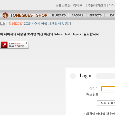
톤퀘스트는
|
장바구니
|
주문내역조회
|
마이
[11월29일]
2021년 추석 영업 시간 & 배송 공지
[11월29일]
톤퀘스트쇼핑몰 리뉴얼 되었습니다. -> .com 에서 .co.kr 로 변경됩니
[11월29일]
2021년 설 영업 시간 & 배송 공지
이 페이지의 내용을 보려면 최신 버전의 Adobe Flash Player가 필요합니다.
[11월29일]
[대리점 모집] Gretsch, Jackson 대리점 모집!! 그레치기타, 잭슨기
[11월29일]
톤퀘스트 10월 휴무일 안내입니다.
아이디
패스워드
· 회원이 아니실 경우에