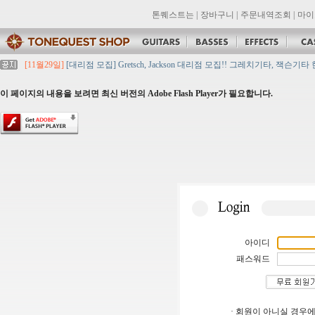
톤퀘스트는
|
장바구니
|
주문내역조회
|
마이
[11월29일]
[대리점 모집] Gretsch, Jackson 대리점 모집!! 그레치기타, 잭슨기
[11월29일]
톤퀘스트 10월 휴무일 안내입니다.
[11월29일]
2021년 추석 영업 시간 & 배송 공지
이 페이지의 내용을 보려면 최신 버전의 Adobe Flash Player가 필요합니다.
[11월29일]
톤퀘스트쇼핑몰 리뉴얼 되었습니다. -> .com 에서 .co.kr 로 변경됩니
[11월29일]
2021년 설 영업 시간 & 배송 공지
아이디
패스워드
· 회원이 아니실 경우에