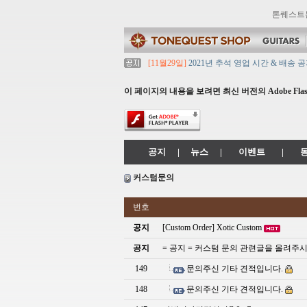
톤퀘스트
[11월29일]
2021년 추석 영업 시간 & 배송 
[11월29일]
톤퀘스트쇼핑몰 리뉴얼 되었습니다. ->
[11월29일]
2021년 설 영업 시간 & 배송 공지
이 페이지의 내용을 보려면 최신 버전의 Adobe Flash
[11월29일]
[대리점 모집] Gretsch, Jack
[11월29일]
톤퀘스트 10월 휴무일 안내입니다
공지
|
뉴스
|
이벤트
|
커스텀문의
번호
공지
[Custom Order] Xotic Custom
공지
= 공지 = 커스텀 문의 관련글을 올려주
149
문의주신 기타 견적입니다.
148
문의주신 기타 견적입니다.