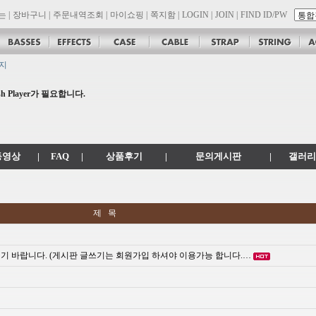
는
|
장바구니
|
주문내역조회
|
마이쇼핑
|
쪽지함
|
LOGIN
|
JOIN
|
FIND ID/PW
공지
 .com 에서 .co.kr 로 변경됩니다.
 Player가 필요합니다.
son 대리점 모집!! 그레치기타, 잭슨기타 한국 총판 톤퀘스트!!
.
동영상
|
FAQ
|
상품후기
|
문의게시판
|
갤러리
제 목
시기 바랍니다. (게시판 글쓰기는 회원가입 하셔야 이용가능 합니다.…