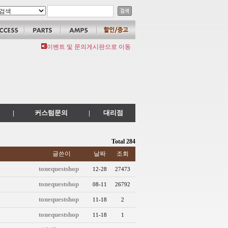
이벤트 및 문의게시판으로 이동
|
커스텀문의
|
대리점
Total 284
글쓴이
날짜
조회
tonequestshop
12-28
27473
tonequestshop
08-11
26792
tonequestshop
11-18
2
tonequestshop
11-18
1