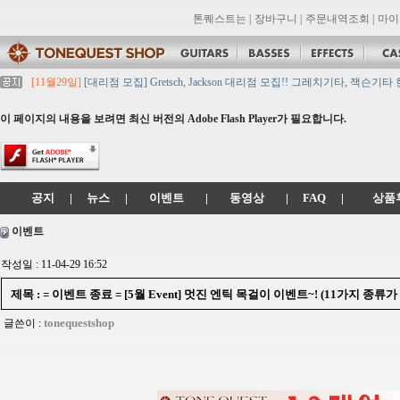
톤퀘스트는
|
장바구니
|
주문내역조회
|
마이
[11월29일]
[대리점 모집] Gretsch, Jackson 대리점 모집!! 그레치기타, 잭슨기
[11월29일]
톤퀘스트 10월 휴무일 안내입니다.
[11월29일]
2021년 추석 영업 시간 & 배송 공지
이 페이지의 내용을 보려면 최신 버전의 Adobe Flash Player가 필요합니다.
[11월29일]
톤퀘스트쇼핑몰 리뉴얼 되었습니다. -> .com 에서 .co.kr 로 변경됩니
[11월29일]
2021년 설 영업 시간 & 배송 공지
공지
|
뉴스
|
이벤트
|
동영상
|
FAQ
|
상품
이벤트
작성일 : 11-04-29 16:52
제목 : = 이벤트 종료 = [5월 Event] 멋진 엔틱 목걸이 이벤트~! (11가지 종
tonequestshop
글쓴이 :