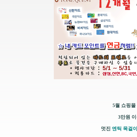
5월 쇼핑몰
3만원 
멋진
엔틱 목걸