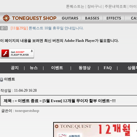
톤퀘스트는
|
장바구니
|
주문내역조회
|
마이
[11월29일]
톤퀘스트 10월 휴무일 안내입니다.
[11월29일]
2021년 추석 영업 시간 & 배송 공지
[11월29일]
톤퀘스트쇼핑몰 리뉴얼 되었습니다. -> .com 에서 .co.kr 로 변경됩니
이 페이지의 내용을 보려면 최신 버전의 Adobe Flash Player가 필요합니다.
[11월29일]
2021년 설 영업 시간 & 배송 공지
[11월29일]
[대리점 모집] Gretsch, Jackson 대리점 모집!! 그레치기타, 잭슨기
공지
|
뉴스
|
이벤트
|
동영상
|
FAQ
|
상품
이벤트
작성일 : 11-04-29 16:28
제목 : = 이벤트 종료 = [5월 Event] 12개월 무이자 할부 이벤트~!!!
tonequestshop
글쓴이 :