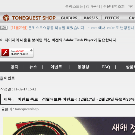
톤퀘스트는
|
장바구니
|
주문내역조회
|
마이
[11월29일]
톤퀘스트쇼핑몰 리뉴얼 되었습니다. -> .com 에서 .co.kr 로 변경됩니
[11월29일]
2021년 설 영업 시간 & 배송 공지
[11월29일]
[대리점 모집] Gretsch, Jackson 대리점 모집!! 그레치기타, 잭슨기
이 페이지의 내용을 보려면 최신 버전의 Adobe Flash Player가 필요합니다.
[11월29일]
톤퀘스트 10월 휴무일 안내입니다.
[11월29일]
2021년 추석 영업 시간 & 배송 공지
공지
|
뉴스
|
이벤트
|
동영상
|
FAQ
|
상품
이벤트
작성일 : 11-02-17 15:42
제목 : = 이벤트 종료 = 정월대보름 이벤트~!!! 2월17일 ~ 2월 20일 듀얼락20%
tonequestshop
글쓴이 :