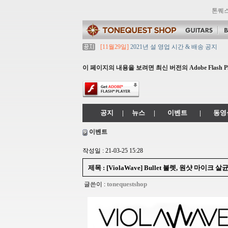
톤퀘
[11월29일]
2021년 설 영업 시간 & 배송 공지
[11월29일]
[대리점 모집] Gretsch, Jackso
[11월29일]
톤퀘스트 10월 휴무일 안내입니다.
이 페이지의 내용을 보려면 최신 버전의 Adobe Flash P
[11월29일]
2021년 추석 영업 시간 & 배송 공지
[11월29일]
톤퀘스트쇼핑몰 리뉴얼 되었습니다. -> .
공지
|
뉴스
|
이벤트
|
동영
이벤트
작성일 : 21-03-25 15:28
제목 : [ViolaWave] Bullet 불렛, 원샷 마이
tonequestshop
글쓴이 :