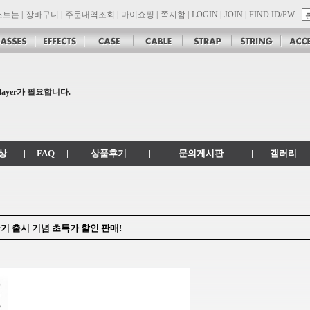
스트는
|
장바구니
|
주문내역조회
|
마이쇼핑
|
쪽지함
|
LOGIN
|
JOIN
|
FIND ID/PW
n 대리점 모집!! 그레치기타, 잭슨기타 한국 총판 톤퀘스트!!
layer가 필요합니다.
com 에서 .co.kr 로 변경됩니다.
상
|
FAQ
|
상품후기
|
문의게시판
|
갤러리
크 살균기 출시 기념 초특가 할인 판매!