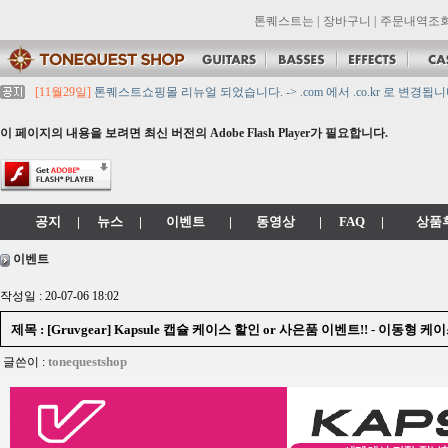
톤퀘스트는
|
장바구니
|
주문내역조
[11월29일]
톤퀘스트쇼핑몰 리뉴얼 되었습니다. -> .com 에서 .co.kr 로 변경됩니
[11월29일]
2021년 설 영업 시간 & 배송 공지
[11월29일]
[대리점 모집] Gretsch, Jackson 대리점 모집!! 그레치기타, 잭슨기
이 페이지의 내용을 보려면 최신 버전의 Adobe Flash Player가 필요합니다.
[11월29일]
톤퀘스트 10월 휴무일 안내입니다.
[11월29일]
2021년 추석 영업 시간 & 배송 공지
공지
|
뉴스
|
이벤트
|
동영상
|
FAQ
|
상품
이벤트
작성일 : 20-07-06 18:02
제목 : [Gruvgear] Kapsule 캡슐 케이스 할인 or 사은품 이벤트!! - 이동형 케
tonequestshop
글쓴이 :