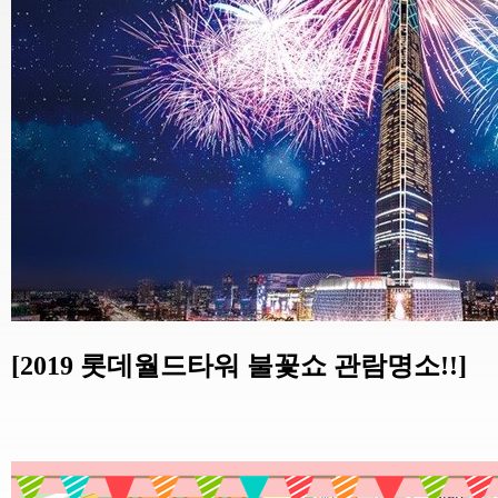
[2019 롯데월드타워 불꽃쇼 관람명소!!]