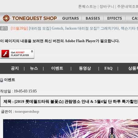
톤퀘스트는
|
장바구니
|
주문내역조
[11월29일]
[대리점 모집] Gretsch, Jackson 대리점 모집!! 그레치기타, 잭슨기
[11월29일]
톤퀘스트 10월 휴무일 안내입니다.
[11월29일]
2021년 추석 영업 시간 & 배송 공지
이 페이지의 내용을 보려면 최신 버전의 Adobe Flash Player가 필요합니다.
[11월29일]
톤퀘스트쇼핑몰 리뉴얼 되었습니다. -> .com 에서 .co.kr 로 변경됩니
[11월29일]
2021년 설 영업 시간 & 배송 공지
공지
|
뉴스
|
이벤트
|
동영상
|
FAQ
|
상품
이벤트
작성일 : 19-05-03 15:05
제목 : [2019 롯데월드타워 불꽃쇼] 관람명소 안내 & 5월4일 단 하루 특가할인!
tonequestshop
글쓴이 :