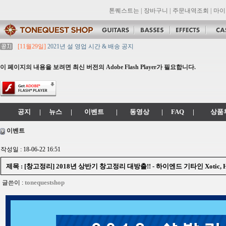
톤퀘스트는
|
장바구니
|
주문내역조회
|
마이
[11월29일]
2021년 설 영업 시간 & 배송 공지
[11월29일]
[대리점 모집] Gretsch, Jackson 대리점 모집!! 그레치기타, 잭슨기
[11월29일]
톤퀘스트 10월 휴무일 안내입니다.
이 페이지의 내용을 보려면 최신 버전의 Adobe Flash Player가 필요합니다.
[11월29일]
2021년 추석 영업 시간 & 배송 공지
[11월29일]
톤퀘스트쇼핑몰 리뉴얼 되었습니다. -> .com 에서 .co.kr 로 변경됩니
공지
|
뉴스
|
이벤트
|
동영상
|
FAQ
|
상품
이벤트
작성일 : 18-06-22 16:51
제목 : [창고정리] 2018년 상반기 창고정리 대방출!! - 하이엔드 기타인 Xotic,
tonequestshop
글쓴이 :